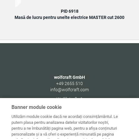
PID 6918
Masă de lucru pentru unelte electrice MASTER cut 2600
M
wolfcraft GmbH
+49 2655 510
info@wolfcraft.com
Wolffstraße 1
56746
Kempenich
Banner module cookie
Germany
Utilizăm module cookie dacă ne acordați consimțământul. Le
putem plasa pentru analizarea datelor vizitatorilor noștri,
pentru a ne îmbunătăți pagina web, pentru a afișa conținuturi
personalizate și a vă oferi o experiență minunată pe pagina