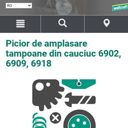
SELECTARE
LIMBĂ
Salt
Salt
la
la
conținut
navigare
Picior de amplasare
tampoane din cauciuc 6902,
6909, 6918