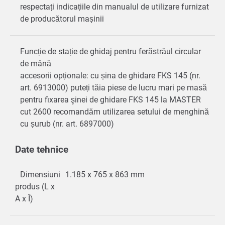
respectați indicațiile din manualul de utilizare furnizat
de producătorul mașinii
Funcție de stație de ghidaj pentru ferăstrăul circular
de mână
accesorii opționale: cu șina de ghidare FKS 145 (nr.
art. 6913000) puteți tăia piese de lucru mari pe masă
pentru fixarea şinei de ghidare FKS 145 la MASTER
cut 2600 recomandăm utilizarea setului de menghină
cu șurub (nr. art. 6897000)
Date tehnice
Dimensiuni
1.185 x 765 x 863 mm
produs (L x
A x Î)