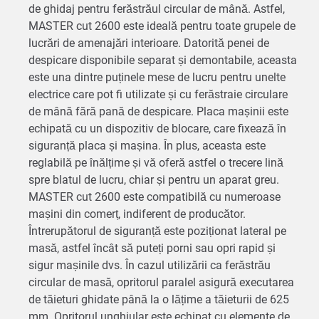
de ghidaj pentru ferăstrăul circular de mână. Astfel,
MASTER cut 2600 este ideală pentru toate grupele de
lucrări de amenajări interioare. Datorită penei de
despicare disponibile separat și demontabile, aceasta
este una dintre puținele mese de lucru pentru unelte
electrice care pot fi utilizate și cu ferăstraie circulare
de mână fără pană de despicare. Placa mașinii este
echipată cu un dispozitiv de blocare, care fixează în
siguranță placa și mașina. În plus, aceasta este
reglabilă pe înălțime și vă oferă astfel o trecere lină
spre blatul de lucru, chiar și pentru un aparat greu.
MASTER cut 2600 este compatibilă cu numeroase
mașini din comerț, indiferent de producător.
Întrerupătorul de siguranță este poziționat lateral pe
masă, astfel încât să puteți porni sau opri rapid și
sigur mașinile dvs. În cazul utilizării ca ferăstrău
circular de masă, opritorul paralel asigură executarea
de tăieturi ghidate până la o lățime a tăieturii de 625
mm. Opritorul unghiular este echipat cu elemente de