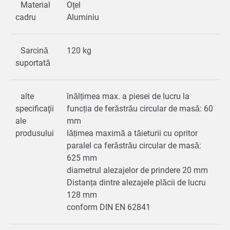
Material
Oţel
cadru
Aluminiu
Sarcină
120 kg
suportată
alte
înălțimea max. a piesei de lucru la
specificaţii
funcția de ferăstrău circular de masă: 60
ale
mm
produsului
lățimea maximă a tăieturii cu opritor
paralel ca ferăstrău circular de masă:
625 mm
diametrul alezajelor de prindere 20 mm
Distanța dintre alezajele plăcii de lucru
128 mm
conform DIN EN 62841