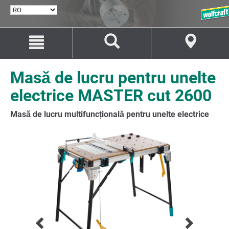
SELECTARE
LIMBĂ
Salt
Salt
la
la
conținut
navigare
Masă de lucru pentru unelte
electrice MASTER cut 2600
Masă de lucru multifuncțională pentru unelte electrice