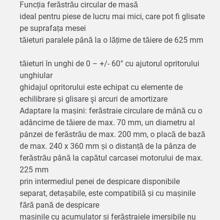
Funcția ferăstrău circular de masă
ideal pentru piese de lucru mai mici, care pot fi glisate
pe suprafața mesei
tăieturi paralele până la o lățime de tăiere de 625 mm
tăieturi în unghi de 0 – +/- 60° cu ajutorul opritorului
unghiular
ghidajul opritorului este echipat cu elemente de
echilibrare și glisare şi arcuri de amortizare
Adaptare la mașini: ferăstraie circulare de mână cu o
adâncime de tăiere de max. 70 mm, un diametru al
pânzei de ferăstrău de max. 200 mm, o placă de bază
de max. 240 x 360 mm și o distanță de la pânza de
ferăstrău până la capătul carcasei motorului de max.
225 mm
prin intermediul penei de despicare disponibile
separat, detașabile, este compatibilă și cu mașinile
fără pană de despicare
mașinile cu acumulator și ferăstraiele imersibile nu