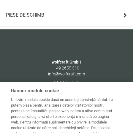
PIESE DE SCHIMB
wolfcraft GmbH
+49 2655 510
info@wolfcraft.com
Wolffstraße 1
56746
Kempenich
Banner module cookie
Germany
Utilizăm module cookie dacă ne acordați consimțământul. Le
putem plasa pentru analizarea datelor vizitatorilor noștri,
pentru a ne îmbunătăți pagina web, pentru a afișa conținuturi
personalizate și a vă oferi o experiență minunată pe pagina
web. Pentru informații suplimentare cu privire la modulele
Date de
Informaţii
Protecţia
cookie utilizate de către noi, deschideți setările. Este posibil
Acasă
contact
juridice
datelor