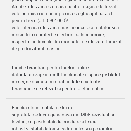
Atenție: utilizarea ca masă pentru mașina de frezat
este permisă numai împreună cu ghidajul paralel
pentru freze (art. 6901000)!
este interzisă utilizarea mașinilor cu acumulator și a
mașinilor cu protecție electronică la repornire;
respectați indicațiile din manualul de utilizare furnizat
de producătorul mașinii
funcție ferăstrău pentru tăieturi oblice
datorită alezajelor multifuncționale dispuse pe blatul
mesei, se asigură compatibilitatea cu toate
ferăstraiele de retezat și pentru tăieturi oblice
Funcția stație mobilă de lucru
suprafață de lucru generoasă din MDF rezistent la
lovituri, cu posibilități de prindere și fixare
robust și stabil datorită cadrului fix și a piciorului