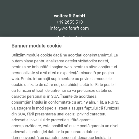
wolfcraft GmbH
+49 2655 510
info@wolfcraft.com
Wolffstraße 1
56746
Kempenich
Banner module cookie
Germany
Utilizăm module cookie dacă ne acordați consimțământul. Le
putem plasa pentru analizarea datelor vizitatorilor noștri,
pentru a ne îmbunătăți pagina web, pentru a afișa conținuturi
personalizate și a vă oferi o experiență minunată pe pagina
web. Pentru informații suplimentare cu privire la modulele
Date de
Informaţii
Protecţia
cookie utilizate de către noi, deschideți setările. Este posibil
Acasă
contact
juridice
datelor
ca furnizori utilizați de către noi să vă prelucreze datele cu
caracter personal și în SUA. Înainte de acordarea
Directive
consimțământului în conformitate cu art. 49 alin. 1 lit. a RGPD,
Termeni și
privind cookie-
condiții
urile
Conectare
vă atragem în mod special atenția asupra faptului că furnizorii
din SUA, fără prezentarea unei decizii privind caracterul
Declarație
adecvat al nivelului de protecție și fără garanții
privind
corespunzătoare, este posibil să nu se poată garanta un nivel
accesibilitatea
adecvat al protecției datelor la prelucrarea datelor
dumneavoastră cu caracter personal, deoarece legislația