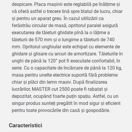
despicare. Placa mașinii este reglabilă pe înălțime și
vă oferă astfel o trecere lină spre blatul de lucru, chiar
și pentru un aparat greu. În cazul utilizării ca
ferăstrău circular de masă, opritorul paralel asigură
executarea de tăieturi ghidate pînă la o lățime a
tăieturii de 570 mm și o lungime a tăieturii de 740
mm. Opritorul unghiular este echipat cu elemente de
ghidare și glisare cu arcuri de amortizare. Tăieturile în
unghi de până la 120° pot fi executate confortabil, în
serie. Cu o capacitate de încărcare de până la 120 kg,
masa pentru unelte electrice suportă fără probleme
chiar și plăci din lemn masiv. După finalizarea
lucrărilor, MASTER cut 2500 poate fi rabatat și
depozitat, ocupând foarte puțin spațiu. Astfel, cu un
singur produs sunteți pregătit în mod sigur și eficient
pentru toate provocările din casă și gospodărie.
Caracteristici