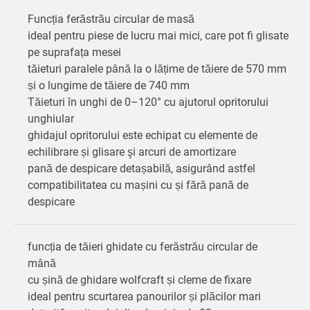
Funcția ferăstrău circular de masă
ideal pentru piese de lucru mai mici, care pot fi glisate
pe suprafața mesei
tăieturi paralele până la o lățime de tăiere de 570 mm
și o lungime de tăiere de 740 mm
Tăieturi în unghi de 0–120° cu ajutorul opritorului
unghiular
ghidajul opritorului este echipat cu elemente de
echilibrare și glisare şi arcuri de amortizare
pană de despicare detașabilă, asigurând astfel
compatibilitatea cu mașini cu și fără pană de
despicare
funcția de tăieri ghidate cu ferăstrău circular de
mână
cu șină de ghidare wolfcraft și cleme de fixare
ideal pentru scurtarea panourilor și plăcilor mari