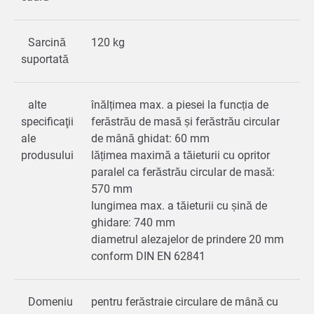
Sarcină
120 kg
suportată
alte
înălțimea max. a piesei la funcția de
specificaţii
ferăstrău de masă și ferăstrău circular
ale
de mână ghidat: 60 mm
produsului
lățimea maximă a tăieturii cu opritor
paralel ca ferăstrău circular de masă:
570 mm
lungimea max. a tăieturii cu șină de
ghidare: 740 mm
diametrul alezajelor de prindere 20 mm
conform DIN EN 62841
Domeniu
pentru ferăstraie circulare de mână cu