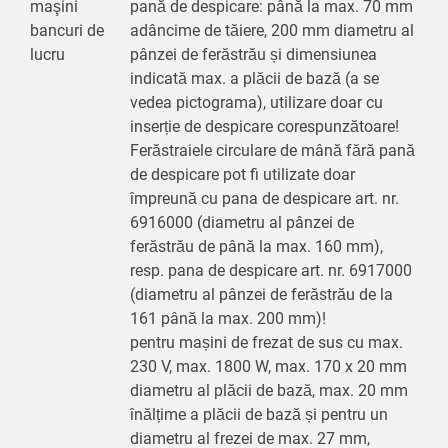
maşini
pană de despicare: până la max. 70 mm
bancuri de
adâncime de tăiere, 200 mm diametru al
lucru
pânzei de ferăstrău și dimensiunea
indicată max. a plăcii de bază (a se
vedea pictograma), utilizare doar cu
inserție de despicare corespunzătoare!
Ferăstraiele circulare de mână fără pană
de despicare pot fi utilizate doar
împreună cu pana de despicare art. nr.
6916000 (diametru al pânzei de
ferăstrău de până la max. 160 mm),
resp. pana de despicare art. nr. 6917000
(diametru al pânzei de ferăstrău de la
161 până la max. 200 mm)!
pentru mașini de frezat de sus cu max.
230 V, max. 1800 W, max. 170 x 20 mm
diametru al plăcii de bază, max. 20 mm
înălțime a plăcii de bază și pentru un
diametru al frezei de max. 27 mm,