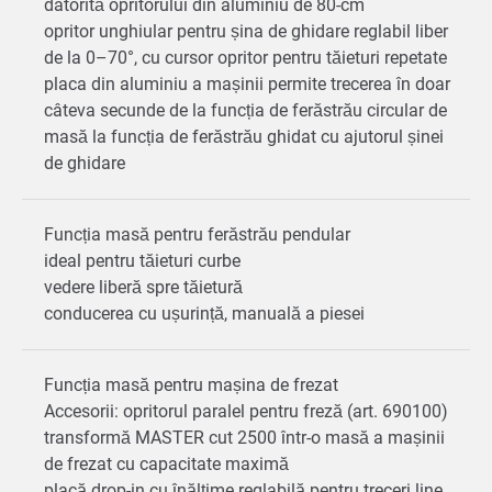
datorită opritorului din aluminiu de 80-cm
opritor unghiular pentru șina de ghidare reglabil liber
de la 0–70°, cu cursor opritor pentru tăieturi repetate
placa din aluminiu a mașinii permite trecerea în doar
câteva secunde de la funcția de ferăstrău circular de
masă la funcția de ferăstrău ghidat cu ajutorul șinei
de ghidare
Funcția masă pentru ferăstrău pendular
ideal pentru tăieturi curbe
vedere liberă spre tăietură
conducerea cu ușurință, manuală a piesei
Funcția masă pentru mașina de frezat
Accesorii: opritorul paralel pentru freză (art. 690100)
transformă MASTER cut 2500 într-o masă a mașinii
de frezat cu capacitate maximă
placă drop-in cu înălțime reglabilă pentru treceri line