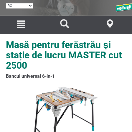
SELECTARE
LIMBĂ
Salt
Salt
la
la
conținut
navigare
Masă pentru ferăstrău și
stație de lucru MASTER cut
2500
Bancul universal 6-in-1