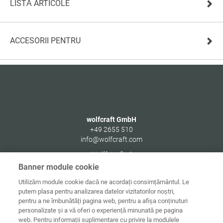
LISTĂ ARTICOLE
ACCESORII PENTRU
wolfcraft GmbH
+49 2655 510
info@wolfcraft.com
Wolffstraße 1
56746
Kempenich
Banner module cookie
Germany
Utilizăm module cookie dacă ne acordați consimțământul. Le
putem plasa pentru analizarea datelor vizitatorilor noștri,
pentru a ne îmbunătăți pagina web, pentru a afișa conținuturi
personalizate și a vă oferi o experiență minunată pe pagina
web. Pentru informații suplimentare cu privire la modulele