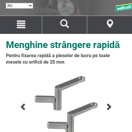
SELECTARE
LIMBĂ
Salt
Salt
la
la
conținut
navigare
Menghine strângere rapidă
Pentru fixarea rapidă a pieselor de lucru pe toate
mesele cu orificii de 20 mm